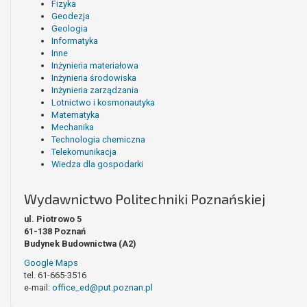
Fizyka
Geodezja
Geologia
Informatyka
Inne
Inżynieria materiałowa
Inżynieria środowiska
Inżynieria zarządzania
Lotnictwo i kosmonautyka
Matematyka
Mechanika
Technologia chemiczna
Telekomunikacja
Wiedza dla gospodarki
Wydawnictwo Politechniki Poznańskiej
ul. Piotrowo 5
61-138 Poznań
Budynek Budownictwa (A2)
Google Maps
tel. 61-665-3516
e-mail:
office_ed@put.poznan.pl