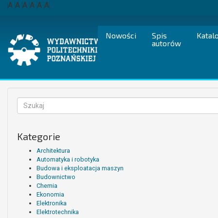
Przejdź
A
A
A
A
A
A
do
treści
Nowości
Spis
Katal
autorów
Formularz
wyszukiwania
Szukaj
Kategorie
Architektura
Automatyka i robotyka
Budowa i eksploatacja maszyn
Budownictwo
Chemia
Ekonomia
Elektronika
Elektrotechnika