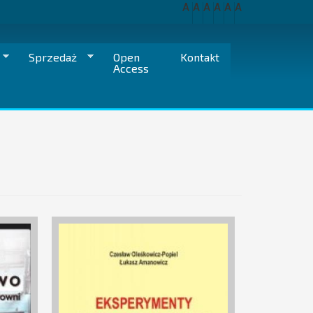
A
A
A
A
A
A
Sprzedaż
Open
Kontakt
Access