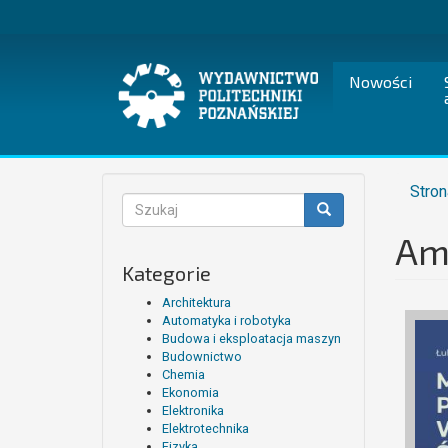
Przejdź
do
treści
Nowości
Stron
Formularz
wyszukiwania
Am
Szukaj
Kategorie
Architektura
Automatyka i robotyka
Budowa i eksploatacja maszyn
Budownictwo
Chemia
Ekonomia
Elektronika
Elektrotechnika
Fizyka