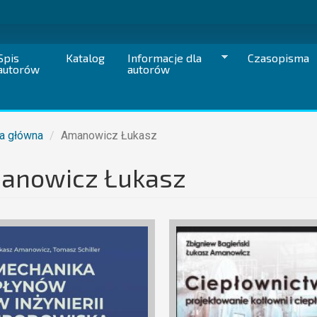
Spis
Katalog
Informacje dla
Czasopisma
autorów
autorów
a główna
Amanowicz Łukasz
anowicz Łukasz