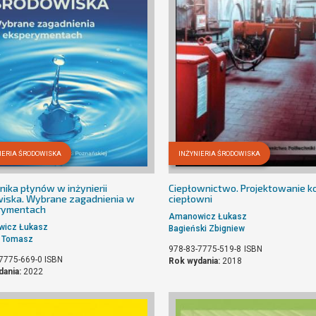
IERIA ŚRODOWISKA
INŻYNIERIA ŚRODOWISKA
ika płynów w inżynierii
Ciepłownictwo. Projektowanie ko
iska. Wybrane zagadnienia w
ciepłowni
rymentach
Amanowicz Łukasz
icz Łukasz
Bagieński Zbigniew
r Tomasz
978-83-7775-519-8
ISBN
7775-669-0
ISBN
Rok wydania:
2018
dania:
2022