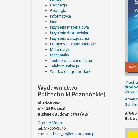
Geodezja
Geologia
Informatyka
Inne
Inżynieria materiałowa
Inżynieria środowiska
Inżynieria zarządzania
Lotnictwo i kosmonautyka
Matematyka
Mechanika
Technologia chemiczna
Telekomunikacja
INŻYN
Wiedza dla gospodarki
Mechan
Wydawnictwo
środow
ekspe
Politechniki Poznańskiej
Amanow
ul. Piotrowo 5
Schille
61-138 Poznań
978-83-
Budynek Budownictwa (A2)
Rok wy
Google Maps
tel. 61-665-3516
e-mail:
office_ed@put.poznan.pl