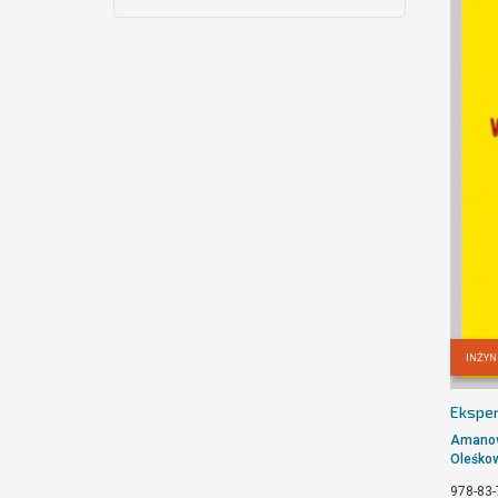
INŻYN
Eksper
Amanow
Oleśkow
978-83-