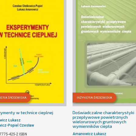
IERIA ŚRODOWISKA
INŻYNIERIA ŚRODOWISKA
ymenty w technice cieplnej
Doświadczalne charakterystyki
przepływowe powietrznych
icz Łukasz
wielorurowych gruntowych
icz-Popiel Czesław
wymienników ciepła
Amanowicz Łukasz
7775-425-2
ISBN