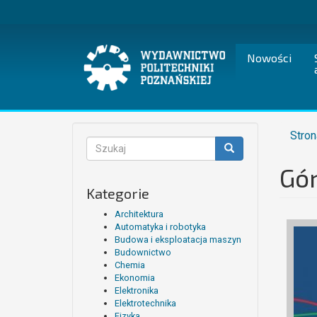
Przejdź
do
treści
Nowości
Stron
Formularz
wyszukiwania
Gór
Szukaj
Kategorie
Architektura
Automatyka i robotyka
Budowa i eksploatacja maszyn
Budownictwo
Chemia
Ekonomia
Elektronika
Elektrotechnika
Fizyka