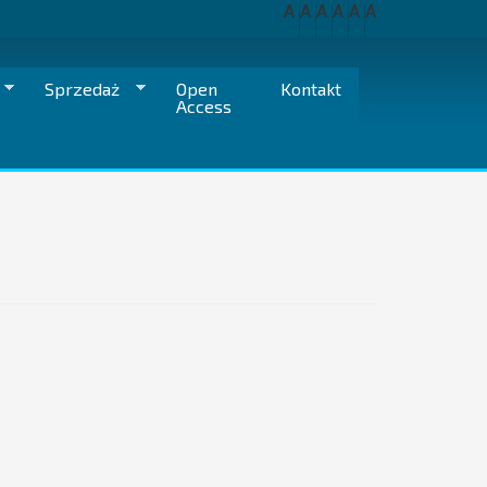
A
A
A
A
A
A
Sprzedaż
Open
Kontakt
Access