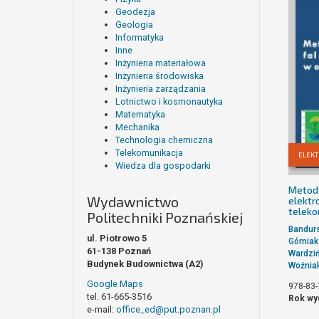
Geodezja
Geologia
Informatyka
Inne
Inżynieria materiałowa
Inżynieria środowiska
Inżynieria zarządzania
Lotnictwo i kosmonautyka
Matematyka
Mechanika
Technologia chemiczna
Telekomunikacja
ELEKT
Wiedza dla gospodarki
Metody
Wydawnictwo
elektr
teleko
Politechniki Poznańskiej
Bandurs
ul. Piotrowo 5
Górniak
61-138 Poznań
Wardzi
Budynek Budownictwa (A2)
Woźniak
Google Maps
978-83-
tel. 61-665-3516
Rok wy
e-mail:
office_ed@put.poznan.pl