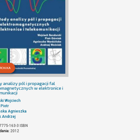
RONIKA
 analizy pól i propagacji fal
omagnetycznych w elektronice i
munikacji
ki Wojciech
 Piotr
ńska Agnieszka
 Andrzej
7775-163-3
ISBN
dania:
2012