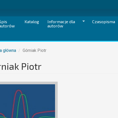
Spis
Katalog
Informacje dla
Czasopisma
autorów
autorów
a główna
Górniak Piotr
niak Piotr