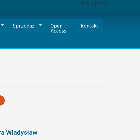
A
A
A
A
A
A
Sprzedaż
Open
Kontakt
Access
A
ra Władysław