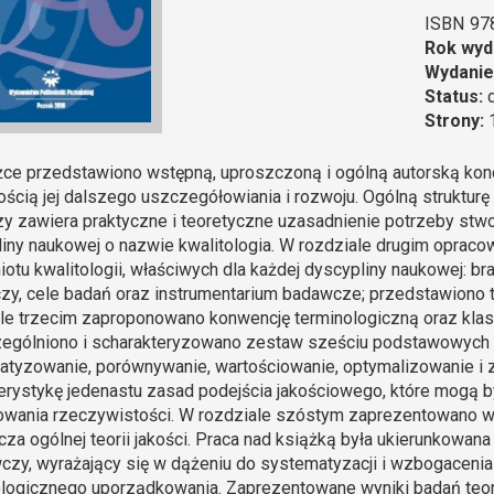
ISBN
97
Rok wyd
Wydanie
Status:
Strony:
ce przedstawiono wstępną, uproszczoną i ogólną autorską koncep
ścią jej dalszego uszczegółowiania i rozwoju. Ogólną strukturę
y zawiera praktyczne i teoretyczne uzasadnienie potrzeby stw
iny naukowej o nazwie kwalitologia. W rozdziale drugim opra
otu kwalitologii, właściwych dla każdej dyscypliny naukowej: b
y, cele badań oraz instrumentarium badawcze; przedstawiono ta
le trzecim zaproponowano konwencję terminologiczną oraz klasyf
gólniono i scharakteryzowano zestaw sześciu podstawowych ope
tyzowanie, porównywanie, wartościowanie, optymalizowanie i za
erystykę jedenastu zasad podejścia jakościowego, które mogą
owania rzeczywistości. W rozdziale szóstym zaprezentowano wyb
za ogólnej teorii jakości. Praca nad książką była ukierunkowana 
zy, wyrażający się w dążeniu do systematyzacji i wzbogacenia w
logicznego uporządkowania. Zaprezentowane wyniki badań teor