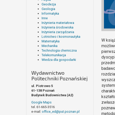
Geodezja
Geologia
Informatyka
Inne
Inżynieria materiałowa
Inżynieria środowiska
Inżynieria zarządzania
Lotnictwo i kosmonautyka
W książ
Matematyka
możliwo
Mechanika
Technologia chemiczna
pierwsz
Telekomunikacja
dyscypl
Wiedza dla gospodarki
przedmi
badawcz
Wydawnictwo
rozdzia
Politechniki Poznańskiej
wyszcze
systema
ul. Piotrowo 5
61-138 Poznań
charakt
Budynek Budownictwa (A2)
kształt
zwłaszc
Google Maps
tel. 61-665-3516
poznawc
e-mail:
office_ed@put.poznan.pl
metodo