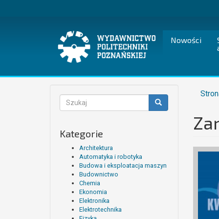
Przejdź
do
treści
Nowości
Stron
Formularz
wyszukiwania
Zar
Szukaj
Kategorie
Architektura
Automatyka i robotyka
Budowa i eksploatacja maszyn
Budownictwo
Chemia
Ekonomia
Elektronika
Elektrotechnika
Fizyka