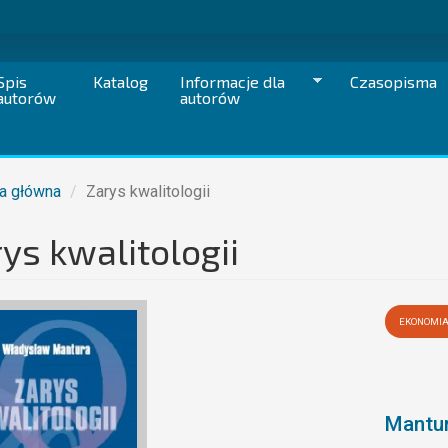
Spis
Katalog
Informacje dla
Czasopisma
autorów
autorów
a główna
Zarys kwalitologii
ys kwalitologii
EKONOMI
Mantu