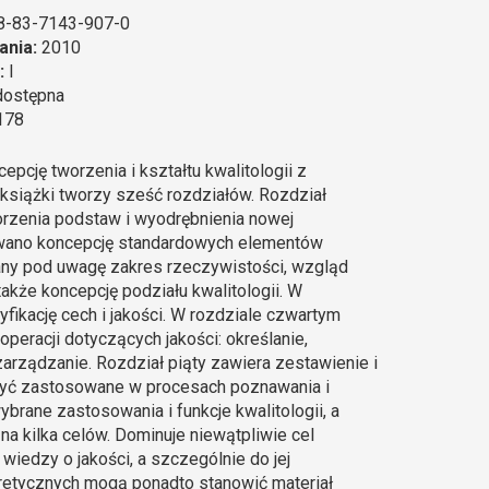
8-83-7143-907-0
ania:
2010
:
I
dostępna
178
cję tworzenia i kształtu kwalitologii z
 książki tworzy sześć rozdziałów. Rozdział
orzenia podstaw i wyodrębnienia nowej
cowano koncepcję standardowych elementów
rany pod uwagę zakres rzeczywistości, wzgląd
kże koncepcję podziału kwalitologii. W
ikację cech i jakości. W rozdziale czwartym
racji dotyczących jakości: określanie,
rządzanie. Rozdział piąty zawiera zestawienie i
 być zastosowane w procesach poznawania i
rane zastosowania i funkcje kwalitologii, a
na kilka celów. Dominuje niewątpliwie cel
iedzy o jakości, a szczególnie do jej
etycznych mogą ponadto stanowić materiał