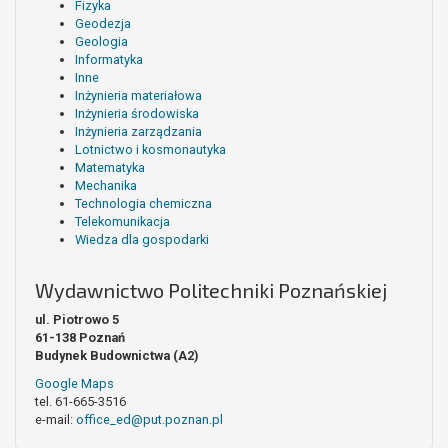
Fizyka
Geodezja
Geologia
Informatyka
Inne
Inżynieria materiałowa
Inżynieria środowiska
Inżynieria zarządzania
Lotnictwo i kosmonautyka
Matematyka
Mechanika
Technologia chemiczna
Telekomunikacja
Wiedza dla gospodarki
Wydawnictwo Politechniki Poznańskiej
ul. Piotrowo 5
61-138 Poznań
Budynek Budownictwa (A2)
Google Maps
tel. 61-665-3516
e-mail:
office_ed@put.poznan.pl