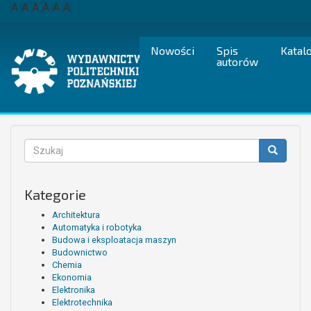
Przejdź
A
A
A
A
A
A
do
treści
Nowości
Spis
Katal
autorów
Formularz
wyszukiwania
Szukaj
Kategorie
Architektura
Automatyka i robotyka
Budowa i eksploatacja maszyn
Budownictwo
Chemia
Ekonomia
Elektronika
Elektrotechnika