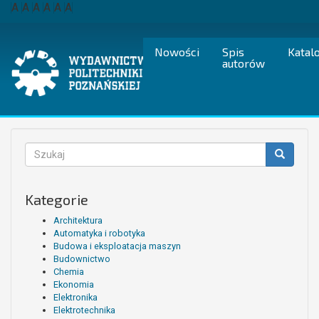
Przejdź
A
A
A
A
A
A
do
treści
Nowości
Spis
Katal
autorów
Formularz
wyszukiwania
Szukaj
Kategorie
Architektura
Automatyka i robotyka
Budowa i eksploatacja maszyn
Budownictwo
Chemia
Ekonomia
Elektronika
Elektrotechnika