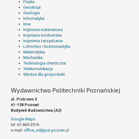
Fizyka
Geodezja
Geologia
Informatyka
Inne
Inżynieria materiałowa
Inżynieria środowiska
Inżynieria zarządzania
Lotnictwo i kosmonautyka
Matematyka
Mechanika
Technologia chemiczna
Telekomunikacja
Wiedza dla gospodarki
Wydawnictwo Politechniki Poznańskiej
ul. Piotrowo 5
61-138 Poznań
Budynek Budownictwa (A2)
Google Maps
tel. 61-665-3516
e-mail:
office_ed@put.poznan.pl