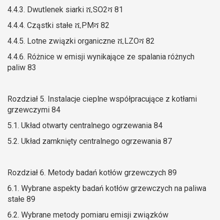
4.4.3. Dwutlenek siarki ሺSO2ሻ 81
4.4.4. Cząstki stałe ሺPMሻ 82
4.4.5. Lotne związki organiczne ሺLZOሻ 82
4.4.6. Różnice w emisji wynikające ze spalania różnych
paliw 83
Rozdział 5. Instalacje cieplne współpracujące z kotłami
grzewczymi 84
5.1. Układ otwarty centralnego ogrzewania 84
5.2. Układ zamknięty centralnego ogrzewania 87
Rozdział 6. Metody badań kotłów grzewczych 89
6.1. Wybrane aspekty badań kotłów grzewczych na paliwa
stałe 89
6.2. Wybrane metody pomiaru emisji związków