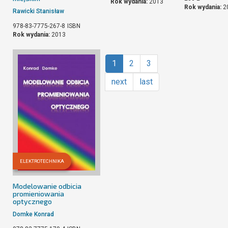
Rok wydania:
2013
Rok wydania:
2
Rawicki Stanisław
978-83-7775-267-8
ISBN
Rok wydania:
2013
1
2
3
next
last
ELEKTROTECHNIKA
Modelowanie odbicia
promieniowania
optycznego
Domke Konrad