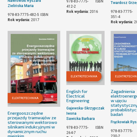
Nawrowski Ryszard
978-83-7775-
ISBN
Twardosz Grze
Zielińska Maria
412-2
Rok wydania:
2016
978-83-7775-
978-83-7775-482-5
ISBN
351-4
Rok wydania:
2017
Rok wydania:
2
ELEKTROTECHNIKA
ELEKTROTECHN
English for
Zagadnienia
Electrical
elektroenerg
ELEKTROTECHNIKA
Engineering
w ujęciu
statystyczny
Gajewska-Skrzypczak
probabilisty
Energooszczędne
Iwona
badań
przejazdy tramwajów ze
Sawicka Barbara
sterowanymi wektorowo
Frąckowiak Rys
silnikami indukcyjnymi w
978-83-7775-
ISBN
dynamicznym ruchu
978-83-7775-
264-7
miejskim
230-2