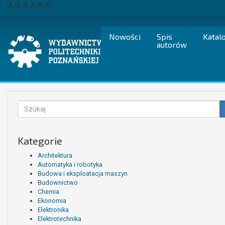
Przejdź
A
A
A
A
A
A
do
treści
Nowości
Spis
Katal
autorów
Formularz
wyszukiwania
Szukaj
Kategorie
Architektura
Automatyka i robotyka
Budowa i eksploatacja maszyn
Budownictwo
Chemia
Ekonomia
Elektronika
Elektrotechnika