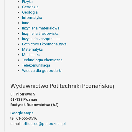
Fizyka
Geodezja
Geologia
Informatyka
Inne
Inżynieria materiałowa
Inżynieria środowiska
Inżynieria zarządzania
Lotnictwo i kosmonautyka
Matematyka
Mechanika
Technologia chemiczna
Telekomunikacja
Wiedza dla gospodarki
Wydawnictwo Politechniki Poznańskiej
ul. Piotrowo 5
61-138 Poznań
Budynek Budownictwa (A2)
Google Maps
tel. 61-665-3516
e-mail:
office_ed@put.poznan.pl