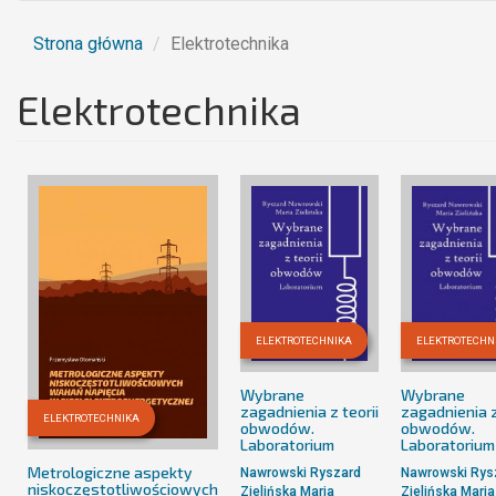
Strona główna
Elektrotechnika
Elektrotechnika
ELEKTROTECHNIKA
ELEKTROTECHN
Wybrane
Wybrane
zagadnienia z teorii
zagadnienia z
ELEKTROTECHNIKA
obwodów.
obwodów.
Laboratorium
Laboratorium
Metrologiczne aspekty
Nawrowski Ryszard
Nawrowski Rys
niskoczęstotliwościowych
Zielińska Maria
Zielińska Maria