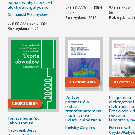
wahań napięcia w sieci
elektroenergetycznej
978-83-7775-
ISBN
978-83-7775-
562-4
562-4
Otomański Przemysław
Rok wydania:
2019
Rok wydania:
2
978-83-7775-627-0
ISBN
Rok wydania:
2021
ELEKTROTECHNIKA
ELEKTROTECHN
Wpływ
Urządzenia
parametrów
elektryczne i
ELEKTROTECHNIKA
izolacji
elektroniczne
transformatora na
Przewodnik 
skuteczność
cwiczeń
Teoria obwodów.
układu chłodzenia
laboratoryjn
Laboratorium
Nadolny Zbigniew
Kulesza Kurt
Frąckowiak Jerzy
Opydo Władysł