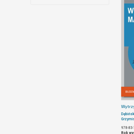
BUDO
Wytrzy
Dębińsk
Grzymi
978-83-
Rok wy