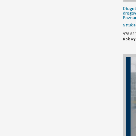
Długot
drogow
Pozna
Sztukie
978-83-
Rok wy