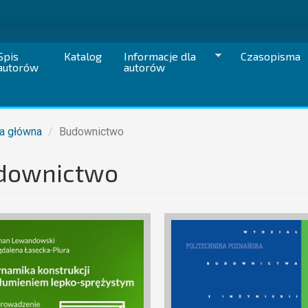
Spis
Katalog
Informacje dla
Czasopisma
autorów
autorów
a główna
Budownictwo
downictwo