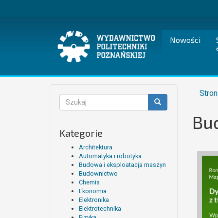
Przejdź
do
treści
Nowości
Stron
Formularz
wyszukiwania
Bu
Szukaj
Kategorie
Architektura
Automatyka i robotyka
Budowa i eksploatacja maszyn
Budownictwo
Chemia
Ekonomia
Elektronika
Elektrotechnika
Fizyka