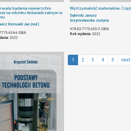
rwałe badania nawierzchni
Wytrzymałość materiałów. Częś
ej na odcinku doświadczalnym w
Dębiński Janusz
niu
Grzymisławska Justyna
wicz Romuald Jan (red.)
978-83-7775-655-3
ISBN
7775-654-6
ISBN
Rok wydania:
2022
dania:
2022
1
2
3
4
5
next