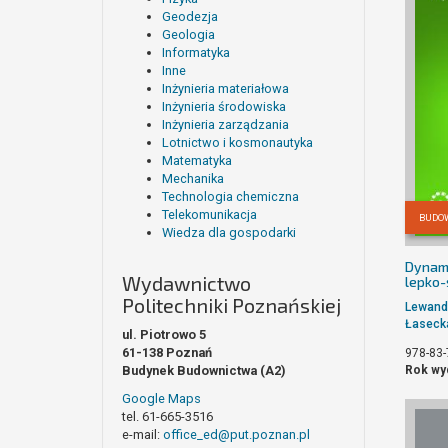
Geodezja
Geologia
Informatyka
Inne
Inżynieria materiałowa
Inżynieria środowiska
Inżynieria zarządzania
Lotnictwo i kosmonautyka
Matematyka
Mechanika
Technologia chemiczna
Telekomunikacja
BUDO
Wiedza dla gospodarki
Dynami
Wydawnictwo
lepko
Politechniki Poznańskiej
Lewand
Łaseck
ul. Piotrowo 5
61-138 Poznań
978-83-
Rok wy
Budynek Budownictwa (A2)
Google Maps
tel. 61-665-3516
e-mail:
office_ed@put.poznan.pl