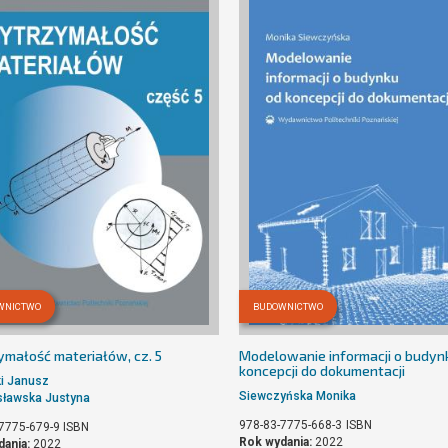
WNICTWO
BUDOWNICTWO
małość materiałów, cz. 5
Modelowanie informacji o budyn
koncepcji do dokumentacji
i Janusz
Siewczyńska Monika
sławska Justyna
978-83-7775-668-3
ISBN
7775-679-9
ISBN
Rok wydania:
2022
dania:
2022