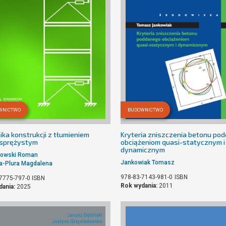
WNICTWO
BUDOWNICTWO
ka konstrukcji z tłumieniem
Kryteria zniszczenia betonu po
-sprężystym
obciążeniom quasi-statycznym i
dynamicznym
owski Roman
Jankowiak Tomasz
a-Plura Magdalena
978-83-7143-981-0
ISBN
7775-797-0
ISBN
Rok wydania:
2011
dania:
2025