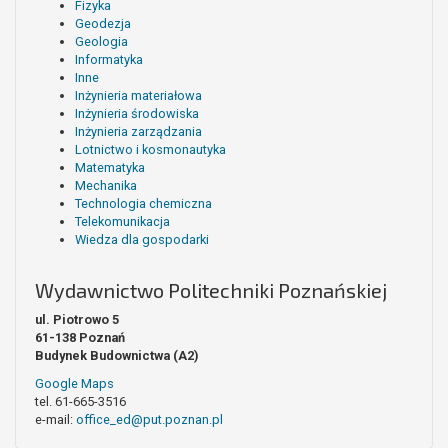
Fizyka
Geodezja
Geologia
Informatyka
Inne
Inżynieria materiałowa
Inżynieria środowiska
Inżynieria zarządzania
Lotnictwo i kosmonautyka
Matematyka
Mechanika
Technologia chemiczna
Telekomunikacja
Wiedza dla gospodarki
Wydawnictwo Politechniki Poznańskiej
ul. Piotrowo 5
61-138 Poznań
Budynek Budownictwa (A2)
Google Maps
tel. 61-665-3516
e-mail:
office_ed@put.poznan.pl