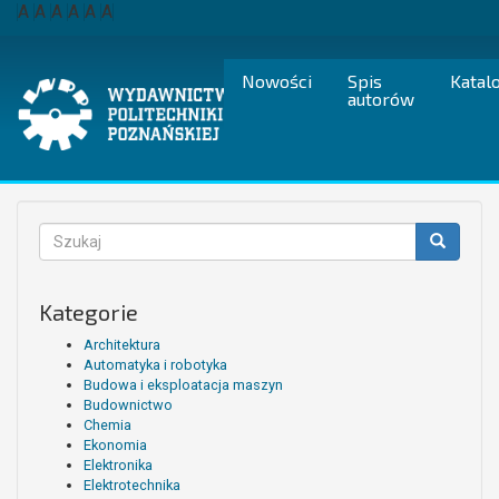
Przejdź
A
A
A
A
A
A
do
treści
Nowości
Spis
Katal
autorów
Formularz
wyszukiwania
Szukaj
Kategorie
Architektura
Automatyka i robotyka
Budowa i eksploatacja maszyn
Budownictwo
Chemia
Ekonomia
Elektronika
Elektrotechnika